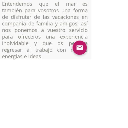
Entendemos que el mar es
también para vosotros una forma
de disfrutar de las vacaciones en
compañía de familia y amigos, así
nos ponemos a vuestro servicio
para ofreceros una experiencia
inolvidable y que os permita
regresar al trabajo con nuevas
energías e ideas.
Visita nuestra web y ponte en
contacto con nosotros si necesitas
que te ayudemos a preparar tu
viaje para que tu única
preocupación sea disfrutar de la
navegación a vela y de la compañía
de tu tripulación.
¡Buen viento!