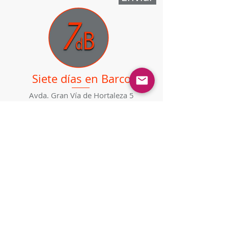
Siete días en Barco
Avda. Gran Vía de Hortaleza 5
28033, Madrid
+34 639611885
info@7db.es